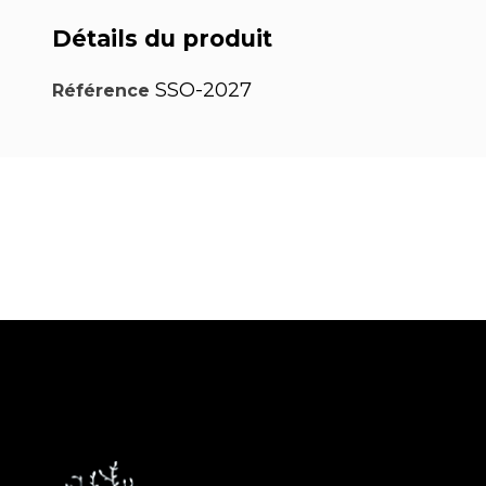
Détails du produit
SSO-2027
Référence
PDF
PDF
PDF
Pose
Pose
Pose
d'une
d'une
d'un
PDF
PDF
PDF
plaque
stèle
monument
Pose
Pose
Pose
de
sur
paysager
d'un
d'adhésifs
d'adhésifs
PDF
PDF
Notice
fermeture
granit
monument
méthode
méthode
Dépose
Pose de
d'installation
semelle
cinéraire
mouillée
sèche
d'adhésif
plaques
Kit
d'inscriptions
Jardinière
Inox