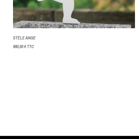
STÈLE ANGE
990,00 €
TTC