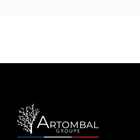
PDF
PDF
PDF
Pose
Pose
Pose
d'une
d'une
d'un
PDF
PDF
PDF
plaque
stèle
monument
Pose
Pose
Pose
de
sur
paysager
d'un
d'adhésifs
d'adhésifs
PDF
PDF
Notice
fermeture
granit
monument
méthode
méthode
Dépose
Pose de
d'installation
semelle
cinéraire
mouillée
sèche
d'adhésif
plaques
Kit
d'inscriptions
Jardinière
Inox