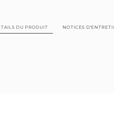
TAILS DU PRODUIT
NOTICES D'ENTRET
ose d'une stèle sur granit
PDF Pose d'un monume
paysager
Pose d'adhésifs méthode
PDF Dépose d'adhési
sèche