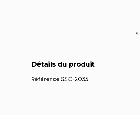
DÉ
Détails du produit
SSO-2035
Référence
PDF Pose d'une plaque de
PDF P
fermeture semelle
PDF Pose d'adhésifs méthode
PDF 
mouillée
Notice d'installation Kit