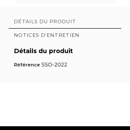
DÉTAILS DU PRODUIT
NOTICES D'ENTRETIEN
Détails du produit
SSO-2022
Référence
PDF
PDF
PDF
Pose
Pose
Pose
d'une
d'une
d'un
PDF
PDF
PDF
plaque
stèle
monument
Pose
Pose
Pose
de
sur
paysager
d'un
d'adhésifs
d'adhésifs
PDF
PDF
Notice