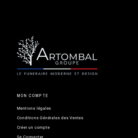
fermeture
granit
monument
méthode
méthode
Dépose
Pose de
d'installation
semelle
cinéraire
mouillée
sèche
d'adhésif
plaques
Kit
d'inscriptions
Jardinière
Inox
MON COMPTE
Mentions légales
Conditions Générales des Ventes
Créer un compte
Se Connecter