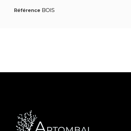
BOIS
Référence
PDF
PDF
PDF
Pose
Pose
Pose
d'une
d'une
d'un
PDF
PDF
PDF
plaque
stèle
monument
Pose
Pose
Pose
de
sur
paysager
d'un
d'adhésifs
d'adhésifs
PDF
PDF
Notice
fermeture
granit
monument
méthode
méthode
Dépose
Pose de
d'installation
semelle
cinéraire
mouillée
sèche
d'adhésif
plaques
Kit
d'inscriptions
Jardinière
Inox