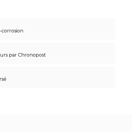
-corrosion
ours par Chronopost
rsé